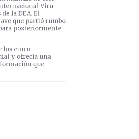
internacional Viru
 de la DEA. El
nave que partió rumbo
 para posteriormente
e los cinco
ial y ofrecía una
nformación que