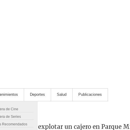
tenimientos
Deportes
Salud
Publicaciones
lera de Cine
era de Series
s Recomendados
banda que hizo explotar un cajero en Parque 