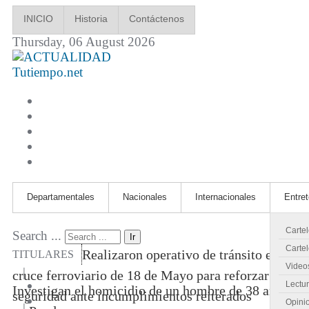
INICIO
Historia
Contáctenos
Thursday, 06 August 2026
Tutiempo.net
Departamentales
Nacionales
Internacionales
Entre
Carte
Search ...
Ir
Cartel
Realizaron operativo de tránsito en
TITULARES
Video
|
cruce ferroviario de 18 de Mayo para reforzar
Lectu
Investigan el homicidio de un hombre de 38 años
seguridad ante incumplimientos reiterados
Opini
|