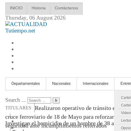
INICIO
Historia
Contáctenos
Thursday, 06 August 2026
Tutiempo.net
Departamentales
Nacionales
Internacionales
Entre
Carte
Search ...
Ir
Cartel
Realizaron operativo de tránsito en
TITULARES
Video
|
cruce ferroviario de 18 de Mayo para reforzar
Lectu
Investigan el homicidio de un hombre de 38 años
seguridad ante incumplimientos reiterados
Opini
|