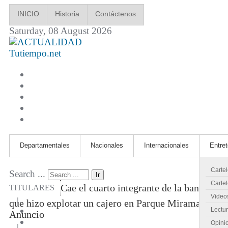
INICIO
Historia
Contáctenos
Saturday, 08 August 2026
Tutiempo.net
Departamentales
Nacionales
Internacionales
Entre
Carte
Search ...
Ir
Cartel
Cae el cuarto integrante de la banda
TITULARES
Video
|
que hizo explotar un cajero en Parque Miramar
Lectu
Anuncio
Opini
|