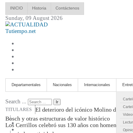
INICIO
Historia
Contáctenos
Sunday, 09 August 2026
Tutiempo.net
Departamentales
Nacionales
Internacionales
Entre
Carte
Search ...
Ir
Cartel
El deterioro del icónico Molino de
TITULARES
Video
|
Bosch y otras estructuras de valor histórico
Lectu
Los Cerrillos celebró sus 130 años con homenajes
Opini
|