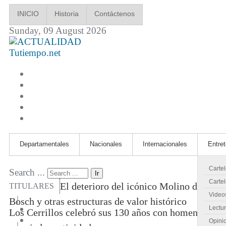
INICIO
Historia
Contáctenos
Sunday, 09 August 2026
Tutiempo.net
Departamentales
Nacionales
Internacionales
Entre
Carte
Search ...
Ir
Cartel
El deterioro del icónico Molino de
TITULARES
Video
|
Bosch y otras estructuras de valor histórico
Lectu
Los Cerrillos celebró sus 130 años con homenajes
Opini
|