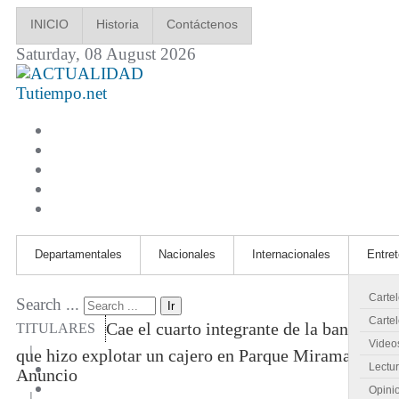
INICIO
Historia
Contáctenos
Saturday, 08 August 2026
Tutiempo.net
Departamentales
Nacionales
Internacionales
Entre
Carte
Search ...
Ir
Cartel
Cae el cuarto integrante de la banda
TITULARES
Video
|
que hizo explotar un cajero en Parque Miramar
Lectu
Anuncio
Opini
|