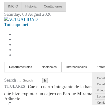
INICIO
Historia
Contáctenos
Saturday, 08 August 2026
Tutiempo.net
Departamentales
Nacionales
Internacionales
Entre
Carte
Search ...
Ir
Cartel
Cae el cuarto integrante de la banda
TITULARES
Video
|
que hizo explotar un cajero en Parque Miramar
Lectu
Anuncio
Opini
|