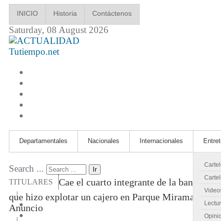
INICIO
Historia
Contáctenos
Saturday, 08 August 2026
Tutiempo.net
Departamentales
Nacionales
Internacionales
Entre
Carte
Search ...
Ir
Cartel
Cae el cuarto integrante de la banda
TITULARES
Video
|
que hizo explotar un cajero en Parque Miramar
Lectu
Anuncio
Opini
|