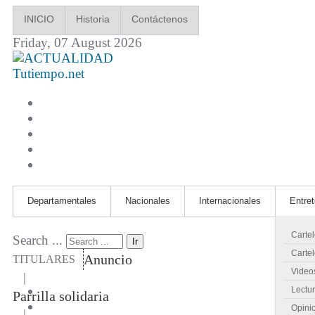
INICIO
Historia
Contáctenos
Friday, 07 August 2026
Tutiempo.net
Departamentales
Nacionales
Internacionales
Entre
Carte
Search ...
Ir
Cartel
Anuncio
TITULARES
Video
|
Lectu
Parrilla solidaria
Opini
|