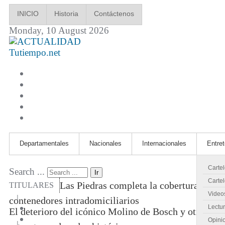
INICIO
Historia
Contáctenos
Monday, 10 August 2026
Tutiempo.net
Departamentales
Nacionales
Internacionales
Entre
Carte
Search ...
Ir
Cartel
Las Piedras completa la cobertura de
TITULARES
Video
|
contenedores intradomiciliarios
Lectu
El deterioro del icónico Molino de Bosch y otras
Opini
|