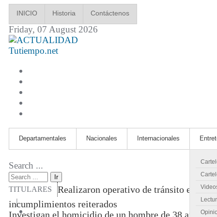
INICIO
Historia
Contáctenos
Friday, 07 August 2026
Tutiempo.net
Departamentales
Nacionales
Internacionales
Entre
Carte
Search ...
Cartel
Ir
Video
Realizaron operativo de tránsito en cruc
TITULARES
Lectu
|
incumplimientos reiterados
Opini
Investigan el homicidio de un hombre de 38 años en