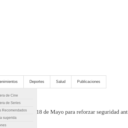
tenimientos
Deportes
Salud
Publicaciones
lera de Cine
era de Series
s Recomendados
e ferroviario de 18 de Mayo para reforzar seguridad ant
ra sugerida
ones
 Pando