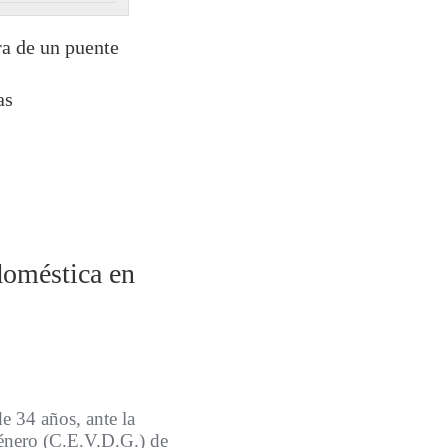
ra de un puente
as
doméstica en
e 34 años, ante la
énero (C.E.V.D.G.) de