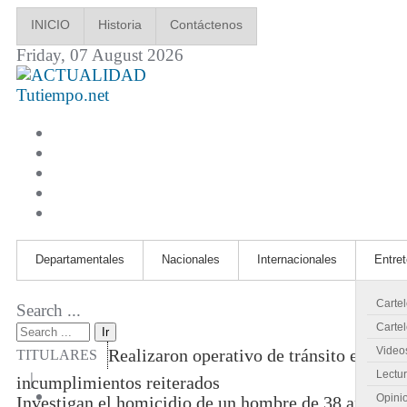
INICIO
Historia
Contáctenos
Friday, 07 August 2026
Tutiempo.net
Departamentales
Nacionales
Internacionales
Entre
Carte
Search ...
Cartel
Ir
Video
Realizaron operativo de tránsito en cruc
TITULARES
Lectu
|
incumplimientos reiterados
Opini
Investigan el homicidio de un hombre de 38 años en