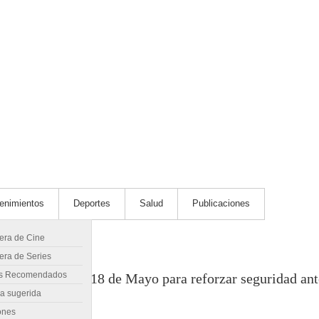
tenimientos
Deportes
Salud
Publicaciones
lera de Cine
era de Series
s Recomendados
e ferroviario de 18 de Mayo para reforzar seguridad ant
ra sugerida
ones
 Pando