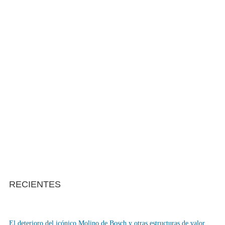
RECIENTES
El deterioro del icónico Molino de Bosch y otras estructuras de valor