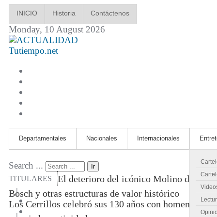
INICIO
Historia
Contáctenos
Monday, 10 August 2026
Tutiempo.net
Departamentales
Nacionales
Internacionales
Entre
Carte
Search ...
Ir
Cartel
El deterioro del icónico Molino de
TITULARES
Video
|
Bosch y otras estructuras de valor histórico
Lectu
Los Cerrillos celebró sus 130 años con homenajes
Opini
|