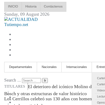
INICIO
Historia
Contáctenos
Sunday, 09 August 2026
Tutiempo.net
Departamentales
Nacionales
Internacionales
Entre
Carte
Search ...
Ir
Cartel
El deterioro del icónico Molino de
TITULARES
Video
|
Bosch y otras estructuras de valor histórico
Lectu
Los Cerrillos celebró sus 130 años con homenajes
Opini
|