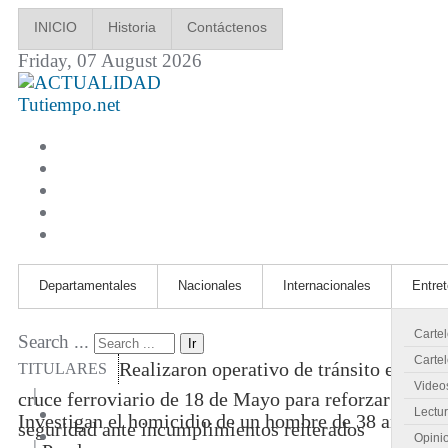
INICIO
Historia
Contáctenos
Friday, 07 August 2026
Tutiempo.net
Departamentales
Nacionales
Internacionales
Entre
Carte
Search ...
Ir
Cartel
Realizaron operativo de tránsito en
TITULARES
Video
|
cruce ferroviario de 18 de Mayo para reforzar
Lectu
Investigan el homicidio de un hombre de 38 años
seguridad ante incumplimientos reiterados
Opini
|