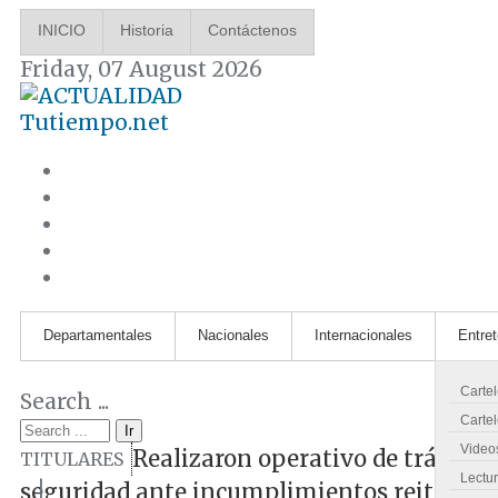
INICIO
Historia
Contáctenos
Friday, 07 August 2026
Tutiempo.net
Departamentales
Nacionales
Internacionales
Entre
Carte
Search ...
Cartel
Ir
Video
Realizaron operativo de tránsito
TITULARES
Lectu
|
seguridad ante incumplimientos reiterado