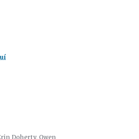
uí
Erin Doherty, Owen