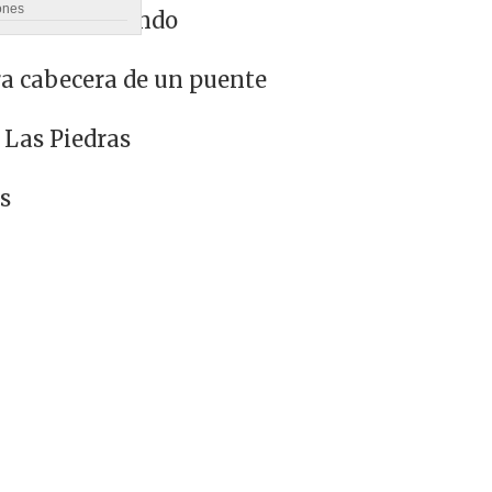
ones
38 años en Pando
ra cabecera de un puente
 Las Piedras
s