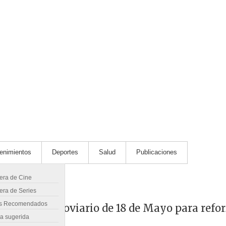
tenimientos
Deportes
Salud
Publicaciones
lera de Cine
era de Series
s Recomendados
 en cruce ferroviario de 18 de Mayo para refo
ra sugerida
s