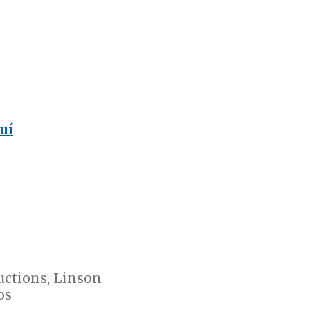
uí
uctions, Linson
os