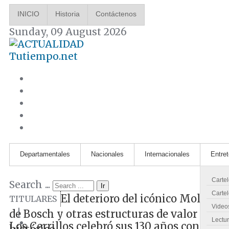
INICIO
Historia
Contáctenos
Sunday, 09 August 2026
Tutiempo.net
Departamentales
Nacionales
Internacionales
Entre
Carte
Search ...
Ir
Cartel
El deterioro del icónico Molino
TITULARES
Video
|
de Bosch y otras estructuras de valor
Lectu
Los Cerrillos celebró sus 130 años con