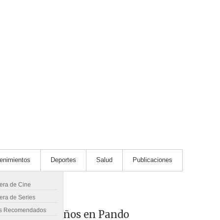
tenimientos
Deportes
Salud
Publicaciones
lera de Cine
era de Series
s Recomendados
ombre de 38 años en Pando