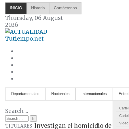
INICIO
Historia
Contáctenos
Thursday, 06 August
2026
Tutiempo.net
Departamentales
Nacionales
Internacionales
Entre
Carte
Search ...
Cartel
Ir
Video
Investigan el homicidio de un h
TITULARES