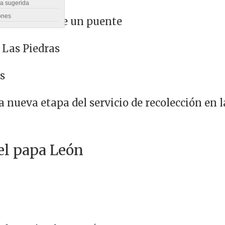
ra sugerida
ones
ra cabecera de un puente
 Las Piedras
s
nueva etapa del servicio de recolección en 
del papa León