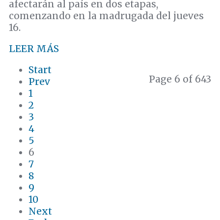
afectarán al país en dos etapas,
comenzando en la madrugada del jueves
16.
LEER MÁS
Start
Page 6 of 643
Prev
1
2
3
4
5
6
7
8
9
10
Next