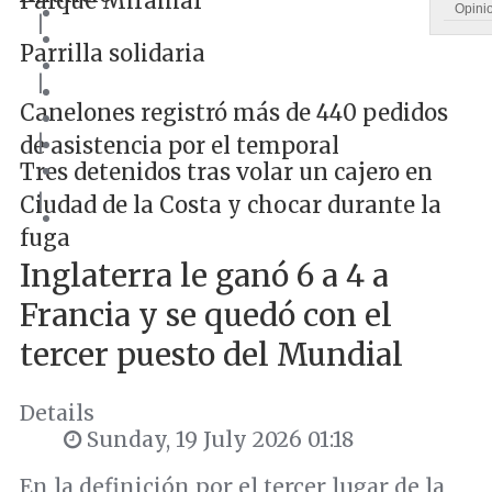
Parque Miramar
Opini
|
Parrilla solidaria
|
Canelones registró más de 440 pedidos
|
de asistencia por el temporal
Tres detenidos tras volar un cajero en
|
Ciudad de la Costa y chocar durante la
fuga
Inglaterra le ganó 6 a 4 a
Francia y se quedó con el
tercer puesto del Mundial
Details
Sunday, 19 July 2026 01:18
En la definición por el tercer lugar de la