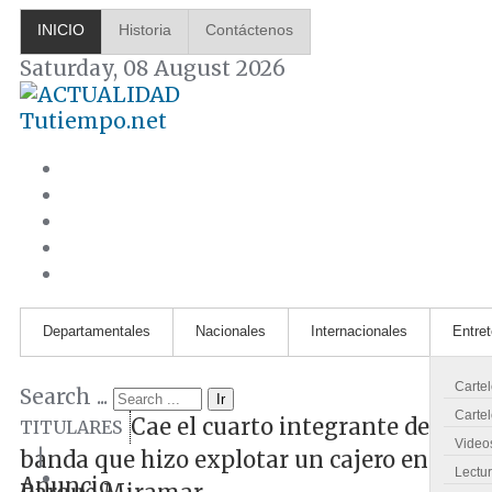
INICIO
Historia
Contáctenos
Saturday, 08 August 2026
Tutiempo.net
Departamentales
Nacionales
Internacionales
Entre
Carte
Search ...
Ir
Cartel
Cae el cuarto integrante de la
TITULARES
Video
|
banda que hizo explotar un cajero en
Lectu
Anuncio