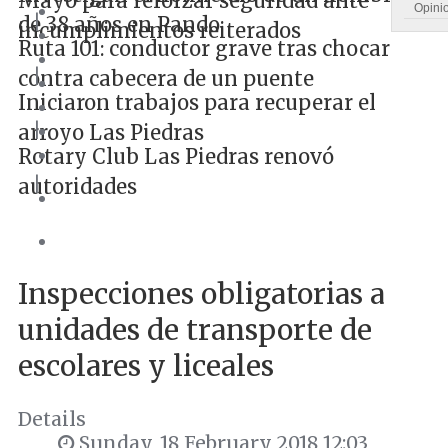
Mayo para reforzar seguridad ante
Opini
|
de 38 años en Pando
incumplimientos reiterados
Ruta 101: conductor grave tras chocar
|
contra cabecera de un puente
Iniciaron trabajos para recuperar el
|
arroyo Las Piedras
Rotary Club Las Piedras renovó
|
autoridades
Inspecciones obligatorias a
unidades de transporte de
escolares y liceales
Details
Sunday, 18 February 2018 12:03