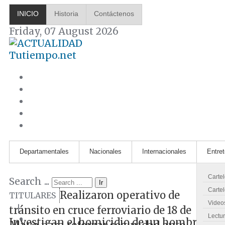
INICIO
Historia
Contáctenos
Friday, 07 August 2026
Tutiempo.net
Departamentales
Nacionales
Internacionales
Entre
Carte
Search ...
Ir
Cartel
Realizaron operativo de
TITULARES
Video
|
tránsito en cruce ferroviario de 18 de
Lectu
Investigan el homicidio de un hombre