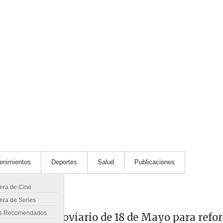
tenimientos
Deportes
Salud
Publicaciones
lera de Cine
era de Series
s Recomendados
 en cruce ferroviario de 18 de Mayo para refo