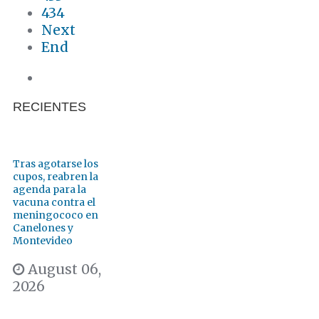
434
Next
End
RECIENTES
Tras agotarse los
cupos, reabren la
agenda para la
vacuna contra el
meningococo en
Canelones y
Montevideo
August 06,
2026