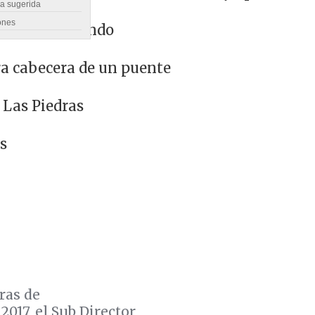
ra sugerida
s
ones
38 años en Pando
ra cabecera de un puente
 Las Piedras
s
ras de
017, el Sub Director