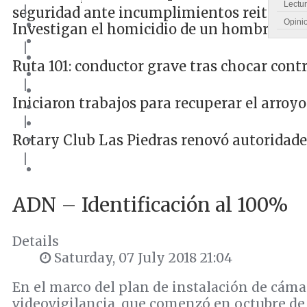
Lectu
|
seguridad ante incumplimientos reiterado
Opini
Investigan el homicidio de un hombre de 
|
Ruta 101: conductor grave tras chocar cont
|
Iniciaron trabajos para recuperar el arroyo
|
Rotary Club Las Piedras renovó autoridade
|
ADN – Identificación al 100%
Details
Saturday, 07 July 2018 21:04
En el marco del plan de instalación de cáma
videovigilancia, que comenzó en octubre de 2