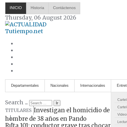
INICIO
Historia
Contáctenos
Thursday, 06 August 2026
Tutiempo.net
Departamentales
Nacionales
Internacionales
Entre
Carte
Search ...
Ir
Cartel
Investigan el homicidio de un
TITULARES
Video
|
hombre de 38 años en Pando
Lectu
Ruta 101: conductor grave tras chocar