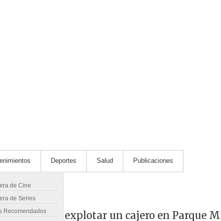
tenimientos
Deportes
Salud
Publicaciones
lera de Cine
era de Series
s Recomendados
banda que hizo explotar un cajero en Parque 