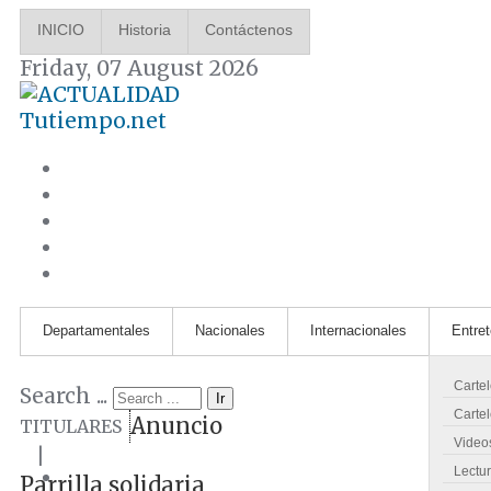
INICIO
Historia
Contáctenos
Friday, 07 August 2026
Tutiempo.net
Departamentales
Nacionales
Internacionales
Entre
Carte
Search ...
Ir
Cartel
Anuncio
TITULARES
Video
|
Lectu
Parrilla solidaria