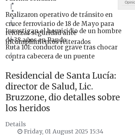
Opini
|
Realizaron operativo de tránsito en
|
cruce ferroviario de 18 de Mayo para
Investigan el homicidio de un hombre
reforzar seguridad ante
|
de 38 años en Pando
incumplimientos reiterados
Ruta 101: conductor grave tras chocar
|
contra cabecera de un puente
Residencial de Santa Lucía:
director de Salud, Lic.
Bruzzone, dio detalles sobre
los heridos
Details
Friday, 01 August 2025 15:34