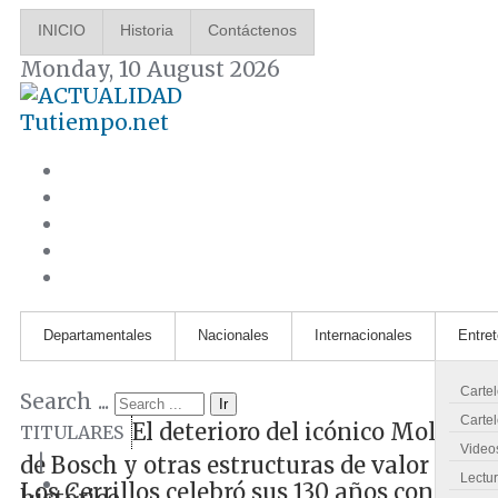
INICIO
Historia
Contáctenos
Monday, 10 August 2026
Tutiempo.net
Departamentales
Nacionales
Internacionales
Entre
Carte
Search ...
Ir
Cartel
El deterioro del icónico Molino
TITULARES
Video
|
de Bosch y otras estructuras de valor
Lectu
Los Cerrillos celebró sus 130 años con