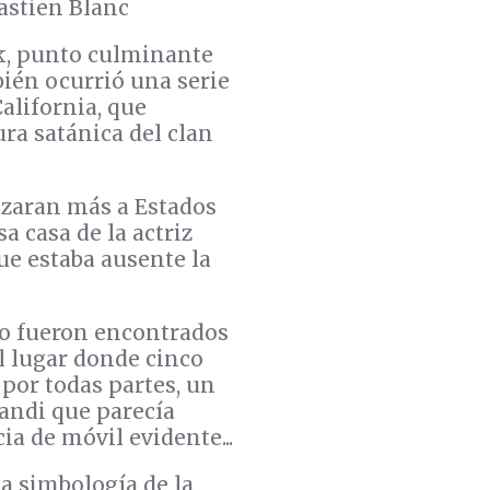
astien Blanc
k, punto culminante
ién ocurrió una serie
alifornia, que
ra satánica del clan
izaran más a Estados
a casa de la actriz
e estaba ausente la
to fueron encontrados
al lugar donde cinco
por todas partes, un
andi que parecía
ia de móvil evidente...
la simbología de la