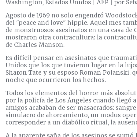
Washington, Estados Unidos | AFP | por Séb
Agosto de 1969 no solo engendró Woodstoc
del "peace and love" hippie. Aquel mes tamb
de monstruosos asesinatos en una casa de C
mostraron otra contracultura: la contracultu
de Charles Manson.
Es difícil pensar en asesinatos que traumat
Unidos que los que tuvieron lugar en la lujos
Sharon Tate y su esposo Roman Polanski, qu
noche que ocurrieron los hechos.
Todos los elementos del horror más absolu
por la policía de Los Ángeles cuando llegó 
amigos acababan de ser masacrados: sangre 
simulacro de ahorcamiento, un modus oper
corresponder a un diabólico ritual, la ausenc
A la aparente saña de los asesinos se sumó 