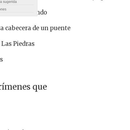
ra sugerida
s
ones
38 años en Pando
ra cabecera de un puente
 Las Piedras
s
crímenes que