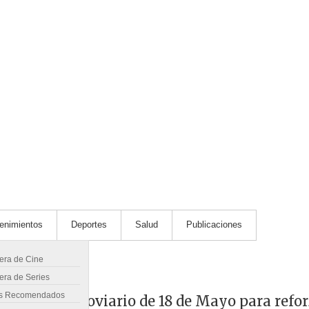
tenimientos
Deportes
Salud
Publicaciones
lera de Cine
era de Series
s Recomendados
 en cruce ferroviario de 18 de Mayo para refo