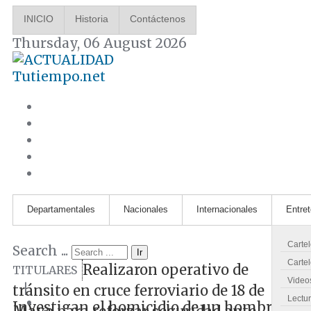
INICIO
Historia
Contáctenos
Thursday, 06 August 2026
Tutiempo.net
Departamentales
Nacionales
Internacionales
Entre
Carte
Search ...
Ir
Cartel
Realizaron operativo de
TITULARES
Video
|
tránsito en cruce ferroviario de 18 de
Lectu
Investigan el homicidio de un hombre