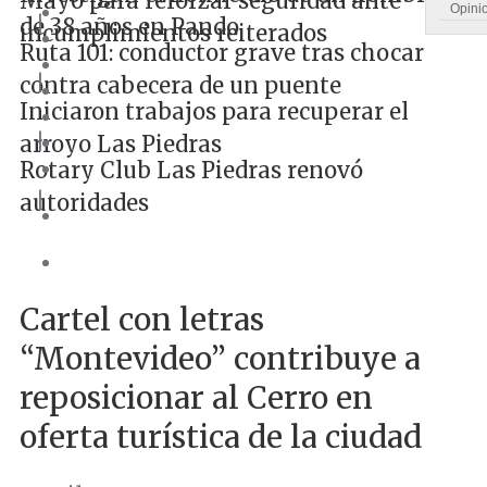
Mayo para reforzar seguridad ante
Opini
|
de 38 años en Pando
incumplimientos reiterados
Ruta 101: conductor grave tras chocar
|
contra cabecera de un puente
Iniciaron trabajos para recuperar el
|
arroyo Las Piedras
Rotary Club Las Piedras renovó
|
autoridades
Cartel con letras
“Montevideo” contribuye a
reposicionar al Cerro en
oferta turística de la ciudad