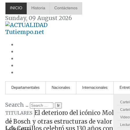
INICIO
Historia
Contáctenos
Sunday, 09 August 2026
Tutiempo.net
Departamentales
Nacionales
Internacionales
Entre
Carte
Search ...
Ir
Cartel
El deterioro del icónico Molino
TITULARES
Video
|
de Bosch y otras estructuras de valor
Lectu
Los Cerrillos celebró sus 130 años con