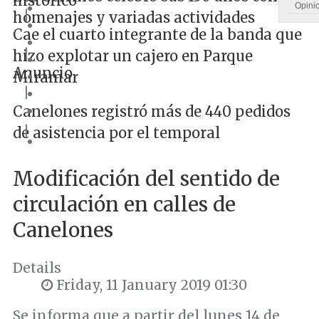
histórico
Opini
|
homenajes y variadas actividades
Cae el cuarto integrante de la banda que
|
hizo explotar un cajero en Parque
Anuncio
Miramar
|
Canelones registró más de 440 pedidos
|
de asistencia por el temporal
Modificación del sentido de
circulación en calles de
Canelones
Details
Friday, 11 January 2019 01:30
Se informa que a partir del lunes 14 de