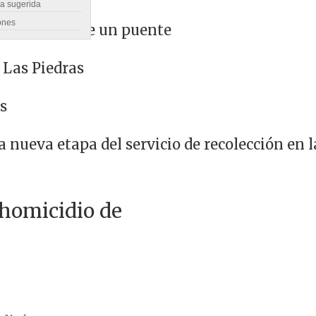
ra sugerida
ones
ra cabecera de un puente
 Las Piedras
s
nueva etapa del servicio de recolección en 
 homicidio de