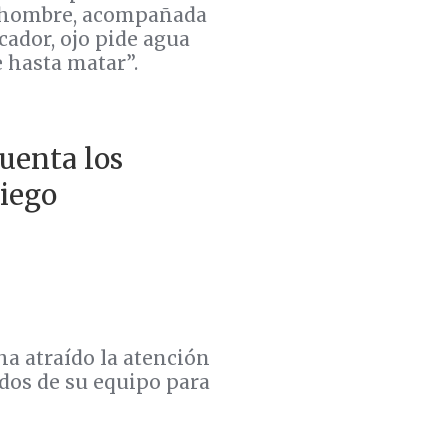
n hombre, acompañada
cador, ojo pide agua
e hasta matar”.
uenta los
ciego
a atraído la atención
idos de su equipo para