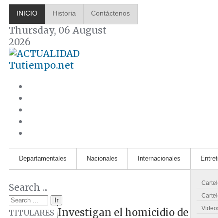
INICIO
Historia
Contáctenos
Thursday, 06 August
2026
Tutiempo.net
Departamentales
Nacionales
Internacionales
Entre
Carte
Search ...
Cartel
Ir
Video
Investigan el homicidio de un h
TITULARES