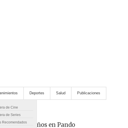
tenimientos
Deportes
Salud
Publicaciones
lera de Cine
era de Series
s Recomendados
ombre de 38 años en Pando