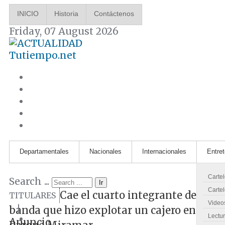
INICIO
Historia
Contáctenos
Friday, 07 August 2026
Tutiempo.net
Departamentales
Nacionales
Internacionales
Entre
Carte
Search ...
Ir
Cartel
Cae el cuarto integrante de la
TITULARES
Video
|
banda que hizo explotar un cajero en
Lectu
Anuncio