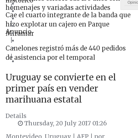
histórico
Opini
|
homenajes y variadas actividades
Cae el cuarto integrante de la banda que
|
hizo explotar un cajero en Parque
Anuncio
Miramar
|
Canelones registró más de 440 pedidos
|
de asistencia por el temporal
Uruguay se convierte en el
primer país en vender
marihuana estatal
Details
Thursday, 20 July 2017 01:26
Montevideo, Uruguay | AFP | por