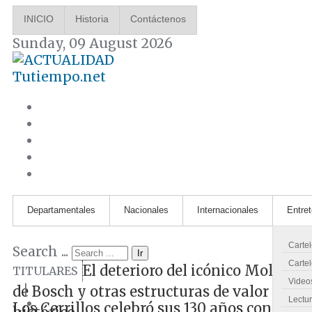
INICIO
Historia
Contáctenos
Sunday, 09 August 2026
Tutiempo.net
Departamentales
Nacionales
Internacionales
Entre
Carte
Search ...
Ir
Cartel
El deterioro del icónico Molino
TITULARES
Video
|
de Bosch y otras estructuras de valor
Lectu
Los Cerrillos celebró sus 130 años con