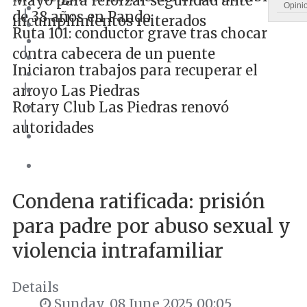
Mayo para reforzar seguridad ante
Opini
|
de 38 años en Pando
incumplimientos reiterados
Ruta 101: conductor grave tras chocar
|
contra cabecera de un puente
Iniciaron trabajos para recuperar el
|
arroyo Las Piedras
Rotary Club Las Piedras renovó
|
autoridades
Condena ratificada: prisión
para padre por abuso sexual y
violencia intrafamiliar
Details
Sunday, 08 June 2025 00:05