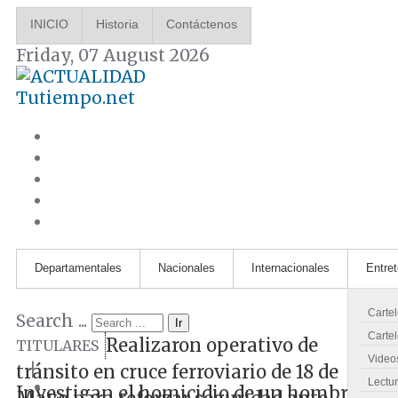
INICIO
Historia
Contáctenos
Friday, 07 August 2026
Tutiempo.net
Departamentales
Nacionales
Internacionales
Entre
Carte
Search ...
Ir
Cartel
Realizaron operativo de
TITULARES
Video
|
tránsito en cruce ferroviario de 18 de
Lectu
Investigan el homicidio de un hombre